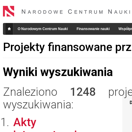
O Narodowym Centrum Nauki
Finansowanie nauki
Współpr
Projekty finansowane pr
Wyniki wyszukiwania
Znaleziono
1248
projek
wyszukiwania:
D
Akty