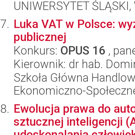
UNIWERSYTET ŚLĄSKI, Wy
Luka VAT w Polsce: wyzw
publicznej
Konkurs:
OPUS 16
, pan
Kierownik: dr hab. Domi
Szkoła Główna Handlow
Ekonomiczno-Społeczn
Ewolucja prawa do aut
sztucznej inteligencji (
udoskonalania człowie