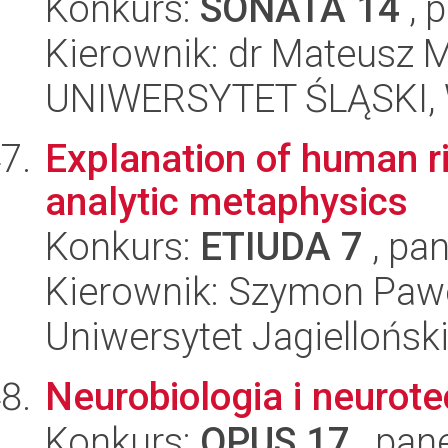
Konkurs:
SONATA 14
, 
Kierownik: dr Mateusz M
UNIWERSYTET ŚLĄSKI, Wy
Explanation of human ri
analytic metaphysics
Konkurs:
ETIUDA 7
, pan
Kierownik: Szymon Paw
Uniwersytet Jagielloński
Neurobiologia i neurot
Konkurs:
OPUS 17
, pan