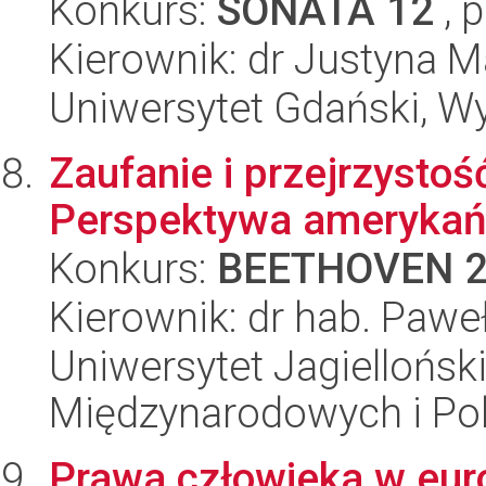
Konkurs:
SONATA 12
, 
Kierownik: dr Justyna 
Uniwersytet Gdański, Wy
Zaufanie i przejrzystoś
Perspektywa amerykańs
Konkurs:
BEETHOVEN 
Kierownik: dr hab. Paweł
Uniwersytet Jagiellońsk
Międzynarodowych i Pol
Prawa człowieka w eur