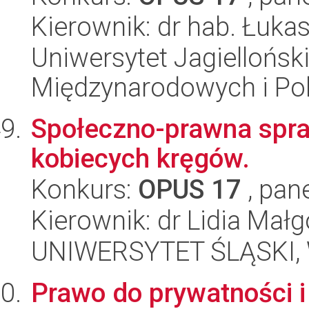
Kierownik: dr hab. Łuka
Uniwersytet Jagiellońsk
Międzynarodowych i Pol
Społeczno-prawna spraw
kobiecych kręgów.
Konkurs:
OPUS 17
, pan
Kierownik: dr Lidia Mał
UNIWERSYTET ŚLĄSKI, Wy
Prawo do prywatności 