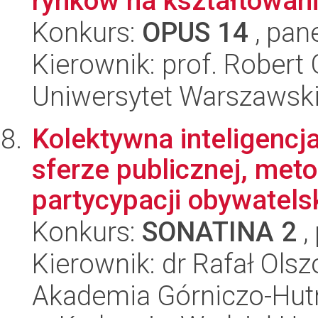
rynków na kształtowanie
Konkurs:
OPUS 14
, pan
Kierownik: prof. Robert
Uniwersytet Warszawski,
Kolektywna inteligencj
sferze publicznej, met
partycypacji obywatelsk
Konkurs:
SONATINA 2
,
Kierownik: dr Rafał Ols
Akademia Górniczo-Hutn