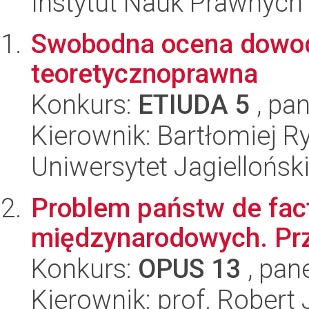
Instytut Nauk Prawnych
Swobodna ocena dowod
teoretycznoprawna
Konkurs:
ETIUDA 5
, pan
Kierownik: Bartłomiej R
Uniwersytet Jagielloński
Problem państw de fac
międzynarodowych. Prz
Konkurs:
OPUS 13
, pan
Kierownik: prof. Robert