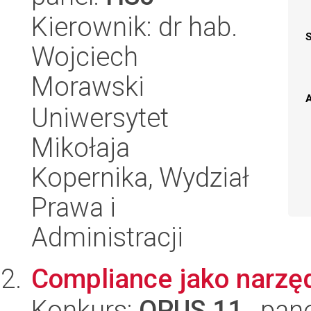
Kierownik: dr hab.
Wojciech
Morawski
A
Uniwersytet
Mikołaja
Kopernika, Wydział
Prawa i
Administracji
Compliance jako narzęd
Konkurs:
OPUS 11
, pan