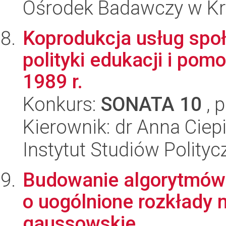
Ośrodek Badawczy w K
Koprodukcja usług społ
polityki edukacji i pom
1989 r.
Konkurs:
SONATA 10
, 
Kierownik: dr Anna Ciep
Instytut Studiów Polity
Budowanie algorytmów
o uogólnione rozkłady 
gaussowskie.