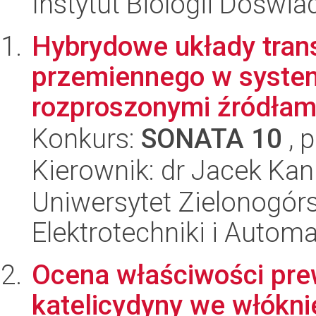
Instytut Biologii Doświ
Hybrydowe układy tran
przemiennego w system
rozproszonymi źródłami 
Konkurs:
SONATA 10
, 
Kierownik: dr Jacek Kan
Uniwersytet Zielonogórsk
Elektrotechniki i Automa
Ocena właściwości pre
katelicydyny we włóknie