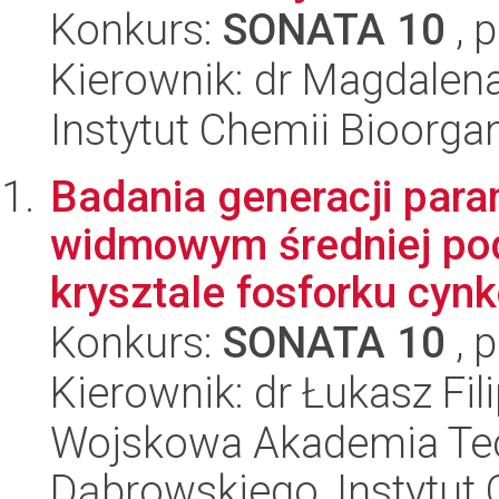
Konkurs:
SONATA 10
, 
Kierownik: dr Magdalena
Instytut Chemii Bioorga
Badania generacji para
widmowym średniej pod
krysztale fosforku cyn
Konkurs:
SONATA 10
, 
Kierownik: dr Łukasz Fil
Wojskowa Akademia Tec
Dąbrowskiego, Instytut 