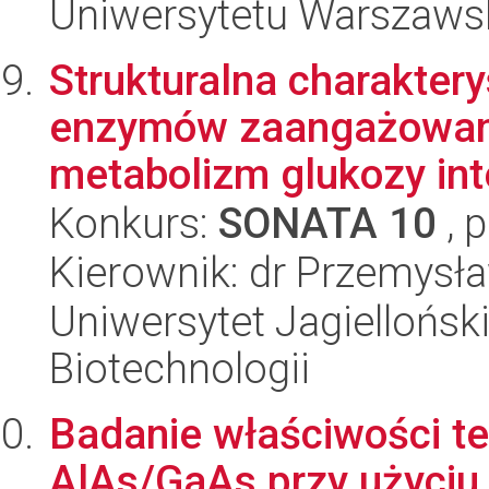
Uniwersytetu Warszaws
Strukturalna charakter
enzymów zaangażowan
metabolizm glukozy inte
Konkurs:
SONATA 10
, 
Kierownik: dr Przemysł
Uniwersytet Jagielloński,
Biotechnologii
Badanie właściwości te
AlAs/GaAs przy użyciu 