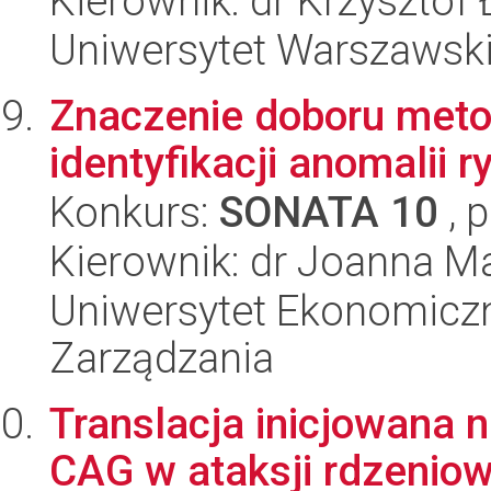
Kierownik: dr Krzysztof
Uniwersytet Warszawski,
Znaczenie doboru meto
identyfikacji anomalii 
Konkurs:
SONATA 10
, 
Kierownik: dr Joanna Ma
Uniwersytet Ekonomiczn
Zarządzania
Translacja inicjowana
CAG w ataksji rdzenio