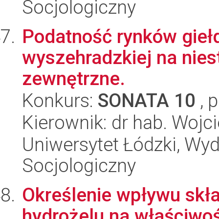
Socjologiczny
Podatność rynków gieł
wyszehradzkiej na nies
zewnętrzne.
Konkurs:
SONATA 10
, 
Kierownik: dr hab. Wojc
Uniwersytet Łódzki, Wy
Socjologiczny
Określenie wpływu skła
hydrożelu na właściwo