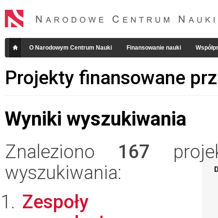
O Narodowym Centrum Nauki
Finansowanie nauki
Współpr
Projekty finansowane pr
Wyniki wyszukiwania
Znaleziono
167
projek
wyszukiwania:
D
Zespoły