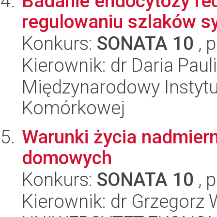
Badanie endocytozy rece
regulowaniu szlaków s
Konkurs:
SONATA 10
, 
Kierownik: dr Daria Paul
Międzynarodowy Instytut
Komórkowej
Warunki życia nadmier
domowych
Konkurs:
SONATA 10
, 
Kierownik: dr Grzegorz