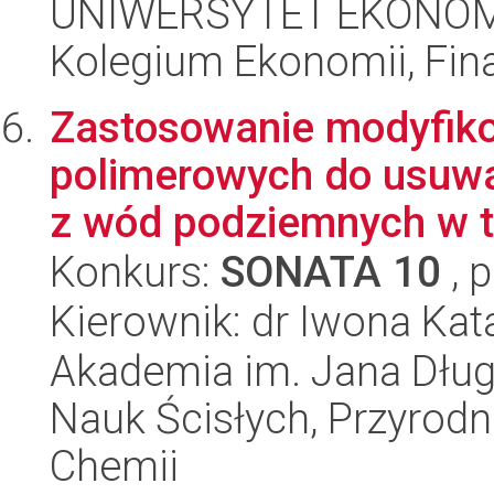
UNIWERSYTET EKONOM
Kolegium Ekonomii, Fin
Zastosowanie modyfik
polimerowych do usuwa
z wód podziemnych w te
Konkurs:
SONATA 10
, 
Kierownik: dr Iwona Ka
Akademia im. Jana Dług
Nauk Ścisłych, Przyrodni
Chemii