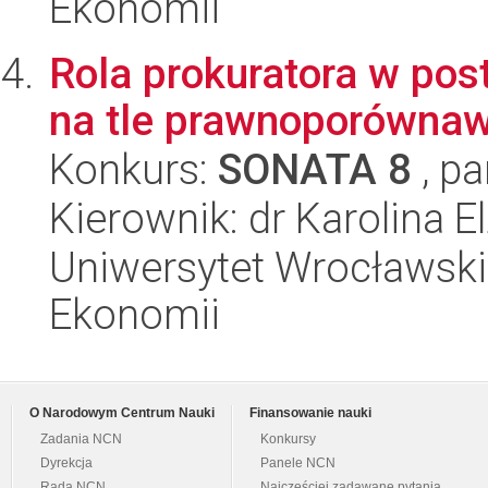
Ekonomii
Rola prokuratora w p
na tle prawnoporówna
Konkurs:
SONATA 8
, pa
Kierownik: dr Karolina 
Uniwersytet Wrocławski,
Ekonomii
O Narodowym Centrum Nauki
Finansowanie nauki
Zadania NCN
Konkursy
Dyrekcja
Panele NCN
Rada NCN
Najczęściej zadawane pytania