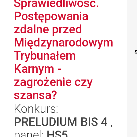
Sprawiedliwość.
Postępowania
zdalne przed
Międzynarodowym
Trybunałem
S
Karnym -
zagrożenie czy
szansa?
Konkurs:
PRELUDIUM BIS 4
,
panel:
HS5