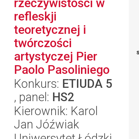
rzeczywistości w
refleskji
teoretycznej i
twórczości
artystyczej Pier
S
Paolo Pasoliniego
Konkurs:
ETIUDA 5
, panel:
HS2
Kierownik: Karol
Jan Jóźwiak
Uniwersytet Łódzki,