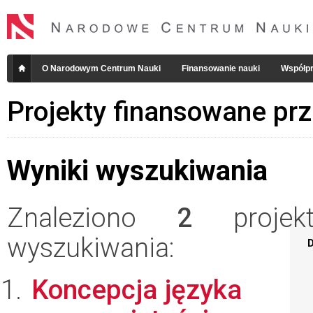
O Narodowym Centrum Nauki
Finansowanie nauki
Współpr
Projekty finansowane pr
Wyniki wyszukiwania
Znaleziono
2
projekt
wyszukiwania:
D
Koncepcja języka