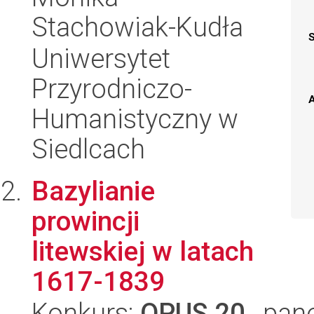
Stachowiak-Kudła
Uniwersytet
Przyrodniczo-
A
Humanistyczny w
Siedlcach
Bazylianie
prowincji
litewskiej w latach
1617-1839
Konkurs:
OPUS 20
, pan