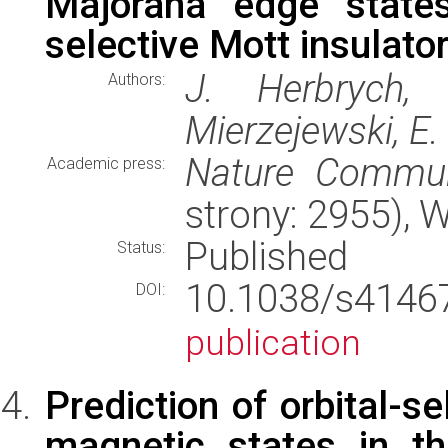
Majorana edge states
selective Mott insulato
J. Herbrych,
Authors:
Mierzejewski, E.
Nature Commun
Academic press:
strony: 2955),
Published
Status:
10.1038/s414
DOI:
publication
Prediction of orbital-s
magnetic states in th