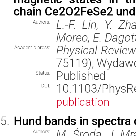
chain Ce2O2FeSe2 unde
L.-F. Lin, Y. Zh
Authors:
Moreo, E. Dagot
Physical Revie
Academic press:
75119), Wydaw
Published
Status:
10.1103/Phys
DOI:
publication
Hund bands in spectra 
M. Środa, J. Mra
Authors: