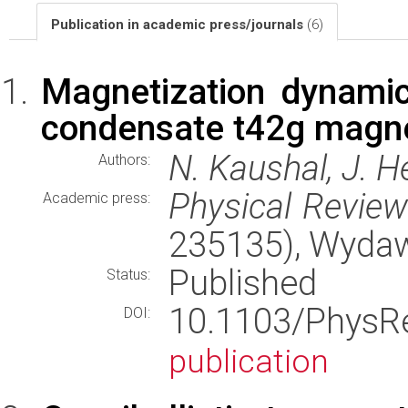
Publication in academic press/journals
(6)
Magnetization dynamics
condensate t42g magn
N. Kaushal, J. H
Authors:
Physical Revie
Academic press:
235135), Wyda
Published
Status:
10.1103/Phys
DOI:
publication