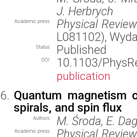
J. Herbrych
Physical Revie
Academic press:
L081102), Wyd
Published
Status:
10.1103/PhysR
DOI:
publication
Quantum magnetism of
spirals, and spin flux
M. Środa, E. Dag
Authors:
Physical Revie
Academic press: