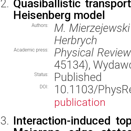
Quasiballistic transpor
Heisenberg model
M. Mierzejewski 
Authors:
Herbrych
Physical Revie
Academic press:
45134), Wydaw
Published
Status:
10.1103/Phys
DOI:
publication
Interaction-induced to