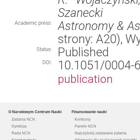
Szanecki
Astronomy & As
Academic press:
strony: A20), 
Published
Status:
10.1051/0004
DOI:
publication
O Narodowym Centrum Nauki
Finansowanie nauki
Zadania NCN
Konkursy
Dyrekcja
Panele NCN
Rada NCN
Najczęściej zadawane pytania