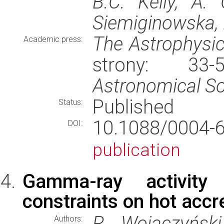
B.C. Kelly, A.
Siemiginowska, P
The Astrophysic
Academic press:
strony: 33
Astronomical So
Published
Status:
10.1088/0004
DOI:
publication
Gamma-ray activity
constraints on hot accr
R. Wojaczyński,
Authors: