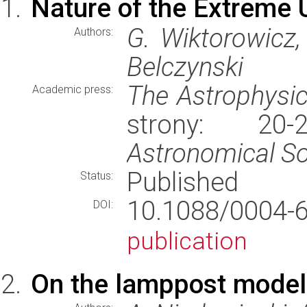
Nature of the Extreme 
G. Wiktorowicz,
Authors:
Belczynski
The Astrophysic
Academic press:
strony: 20
Astronomical So
Published
Status:
10.1088/0004
DOI:
publication
On the lamppost model 