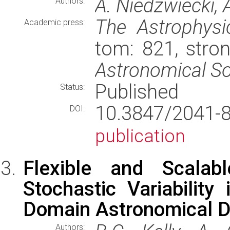
A. Niedzwiecki, 
Authors:
The Astrophysic
Academic press:
tom: 821, stro
Astronomical So
Published
Status:
10.3847/2041
DOI:
publication
Flexible and Scalab
Stochastic Variabilit
Domain Astronomical D
Authors: