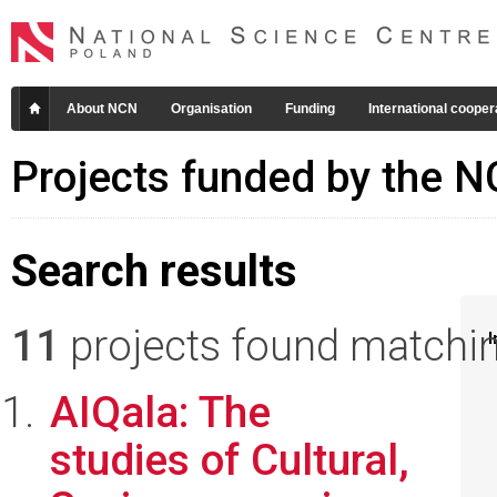
About NCN
Organisation
Funding
International cooper
Projects funded by the 
Search results
11
projects found matching
I
AIQala: The
studies of Cultural,