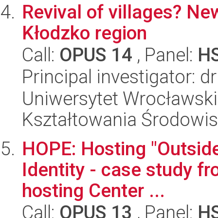
Revival of villages? Ne
Kłodzko region
Call:
OPUS 14
, Panel:
H
Principal investigator: 
Uniwersytet Wrocławski,
Kształtowania Środowi
HOPE: Hosting "Outside
Identity - case study fr
hosting Center ...
Call:
OPUS 13
, Panel:
H