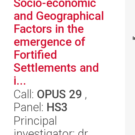
Socio-economic
and Geographical
Factors in the
emergence of
I
Fortified
Settlements and
i...
Call:
OPUS 29
,
Panel:
HS3
Principal
investigator: dr