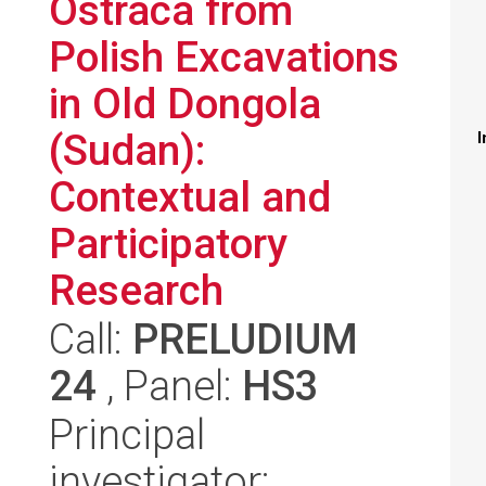
Ostraca from
Polish Excavations
in Old Dongola
(Sudan):
I
Contextual and
Participatory
Research
Call:
PRELUDIUM
24
, Panel:
HS3
Principal
investigator: