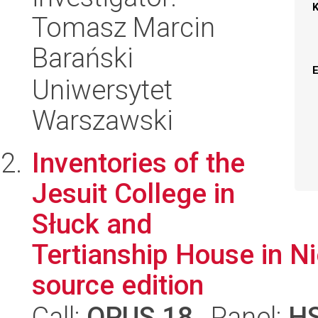
Tomasz Marcin
Barański
Uniwersytet
Warszawski
Inventories of the
Jesuit College in
Słuck and
Tertianship House in Ni
source edition
Call:
OPUS 18
, Panel:
H