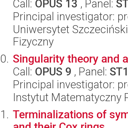
Call:
OPUS 13
, Panel:
S
Principal investigator: 
Uniwersytet Szczecińsk
Fizyczny
Singularity theory and 
Call:
OPUS 9
, Panel:
ST
Principal investigator: 
Instytut Matematyczny 
Terminalizations of sym
and their Cox rings