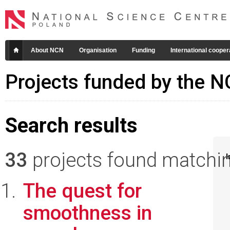
About NCN
Organisation
Funding
International cooper
Projects funded by the 
Search results
33
projects found matching
I
The quest for
smoothness in