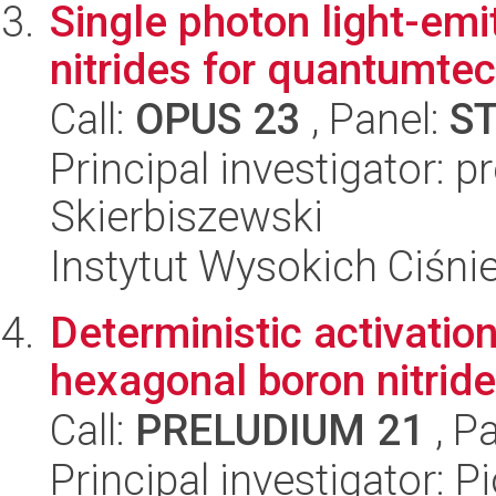
Single photon light-emi
nitrides for quantumte
Call:
OPUS 23
, Panel:
S
Principal investigator: 
Skierbiszewski
Instytut Wysokich Ciśni
Deterministic activation
hexagonal boron nitride
Call:
PRELUDIUM 21
, P
Principal investigator: P