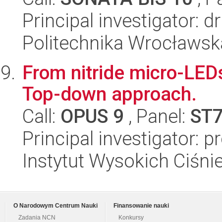
Principal investigator: 
Politechnika Wrocławsk
From nitride micro-LEDs
Top-down approach.
Call:
OPUS 9
, Panel:
ST
Principal investigator: p
Instytut Wysokich Ciśni
O Narodowym Centrum Nauki
Finansowanie nauki
Zadania NCN
Konkursy