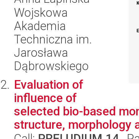
Wojskowa
Akademia
Techniczna im.
Jarosława
Dąbrowskiego
Evaluation of
influence of
selected bio-based mo
structure, morphology an
Call:
PRELUDIUM 14
, P