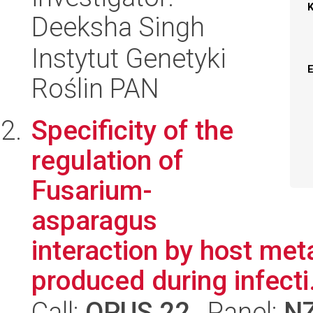
Deeksha Singh
Instytut Genetyki
Roślin PAN
Specificity of the
regulation of
Fusarium-
asparagus
interaction by host me
produced during infecti.
Call:
OPUS 22
, Panel:
N