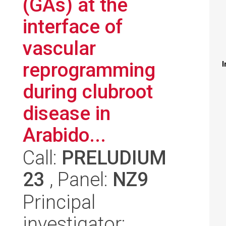
(GAs) at the
interface of
vascular
reprogramming
I
during clubroot
disease in
Arabido...
Call:
PRELUDIUM
23
, Panel:
NZ9
Principal
investigator: