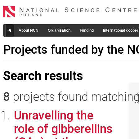
About NCN
Organisation
Funding
International cooper
Projects funded by the 
Search results
8
projects found matching 
I
Unravelling the
role of gibberellins