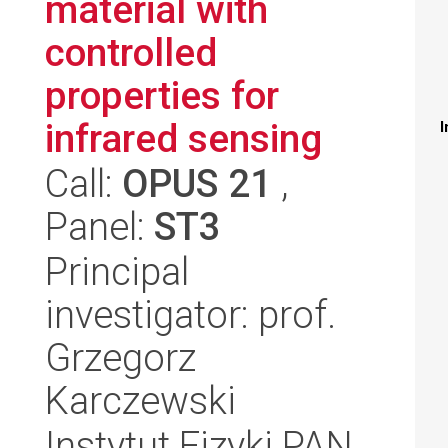
material with
controlled
properties for
infrared sensing
I
Call:
OPUS 21
,
Panel:
ST3
Principal
investigator: prof.
Grzegorz
Karczewski
Instytut Fizyki PAN