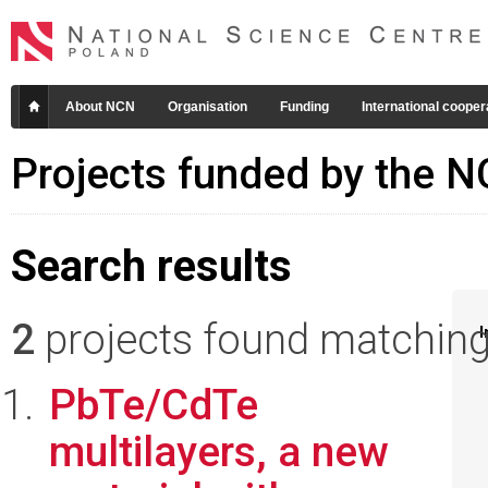
About NCN
Organisation
Funding
International cooper
Projects funded by the 
Search results
2
projects found matching 
I
PbTe/CdTe
multilayers, a new