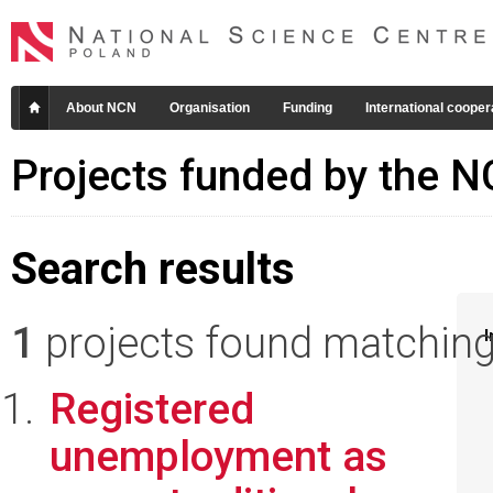
About NCN
Organisation
Funding
International cooper
Projects funded by the 
Search results
1
projects found matching 
I
Registered
unemployment as