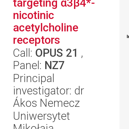
targeting α3β4*-
nicotinic
acetylcholine
receptors
I
Call:
OPUS 21
,
Panel:
NZ7
Principal
investigator: dr
Ákos Nemecz
Uniwersytet
Mikołaja