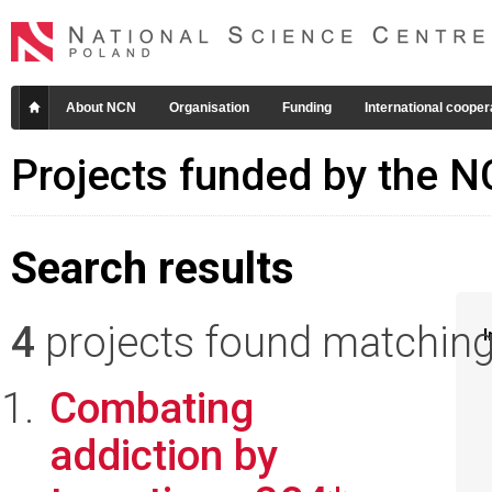
About NCN
Organisation
Funding
International cooper
Projects funded by the 
Search results
4
projects found matching 
I
Combating
addiction by