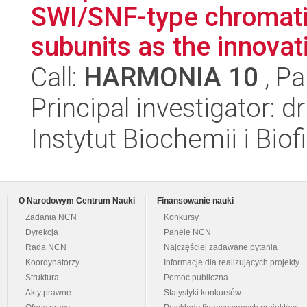
SWI/SNF-type chromati
subunits as the innovativ
Call:
HARMONIA 10
, Pa
Principal investigator:
Instytut Biochemii i Biof
O Narodowym Centrum Nauki
Finansowanie nauki
Zadania NCN
Konkursy
Dyrekcja
Panele NCN
Rada NCN
Najczęściej zadawane pytania
Koordynatorzy
Informacje dla realizujących projekty
Struktura
Pomoc publiczna
Akty prawne
Statystyki konkursów