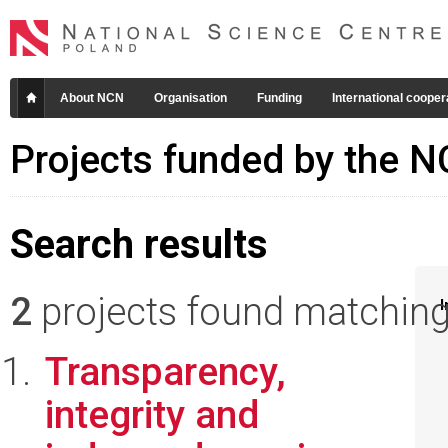
About NCN
Organisation
Funding
International cooper
Projects funded by the 
Search results
2
projects found matching 
I
Transparency,
integrity and