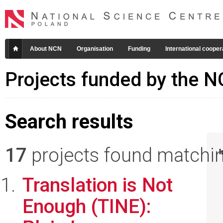
About NCN
Organisation
Funding
International cooper
Projects funded by the 
Search results
17
projects found matching
I
Translation is Not
Enough (TINE):