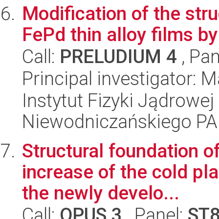
Modification of the str
FePd thin alloy films by 
Call:
PRELUDIUM 4
, Pan
Principal investigator:
Instytut Fizyki Jądrowej
Niewodniczańskiego P
Structural foundation o
increase of the cold pla
the newly develo...
Call:
OPUS 3
, Panel:
ST