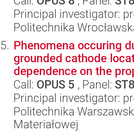
Call:
OPUS 8
, Panel:
ST
Principal investigator: p
Politechnika Wrocławsk
Phenomena occuring dur
grounded cathode locate
dependence on the prop
Call:
OPUS 5
, Panel:
ST
Principal investigator: 
Politechnika Warszawska
Materiałowej