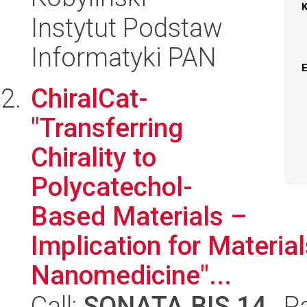
Instytut Podstaw
Informatyki PAN
ChiralCat-
"Transferring
Chirality to
Polycatechol-
Based Materials –
Implication for Materia
Nanomedicine"...
Call:
SONATA BIS 14
, P