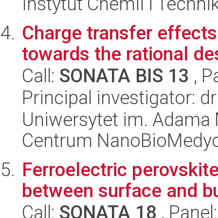
Instytut Chemii i Techni
Charge transfer effects
towards the rational des
Call:
SONATA BIS 13
, P
Principal investigator: 
Uniwersytet im. Adama 
Centrum NanoBioMedy
Ferroelectric perovskite
between surface and bu
Call:
SONATA 18
, Panel