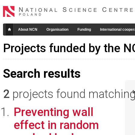
About NCN
Organisation
Funding
International cooper
Projects funded by the 
Search results
2
projects found matching 
I
Preventing wall
effect in random