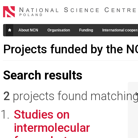
About NCN
Organisation
Funding
International cooper
Projects funded by the 
Search results
2
projects found matching 
I
Studies on
intermolecular