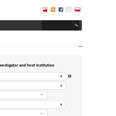
vestigator and host institution
l
l