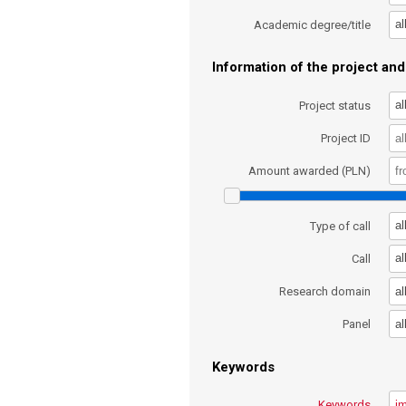
al
Academic degree/title
Information of the project and 
al
Project status
Project ID
Amount awarded (PLN)
al
Type of call
al
Call
al
Research domain
al
Panel
Keywords
Keywords