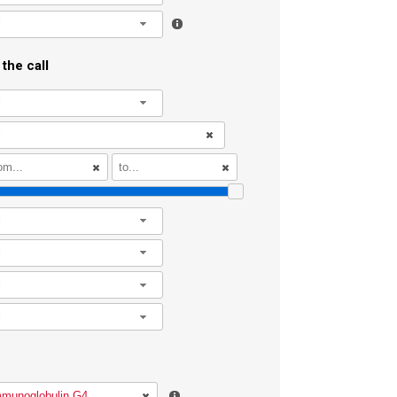
l
the call
l
l
l
l
l