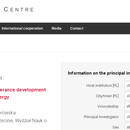
International cooperation
Media
Contact
Information on the principal in
a :
Host institution [PL]
olerance development
City/town [PL]
lergy
al
Voivodeship
zorowska
Principal investigator
ecinie, Wydział Nauk o
al
Sex