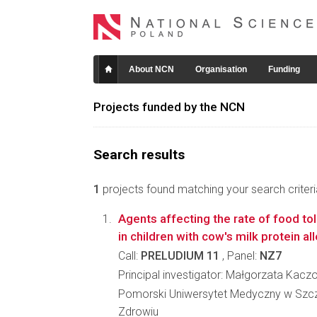
About NCN
Organisation
Funding
Projects funded by the NCN
Search results
1
projects found matching your search criteri
Agents affecting the rate of food t
in children with cow's milk protein al
Call:
PRELUDIUM 11
, Panel:
NZ7
Principal investigator: Małgorzata Kac
Pomorski Uniwersytet Medyczny w Szcz
Zdrowiu