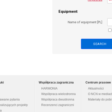
Equipment
Name of equipment [PL]
uki
Współpraca zagraniczna
Centrum prasowe
HARMONIA
Aktualności
Współpraca wielostronna
O NCN w mediac
dawane pytania
Współpraca dwustronna
Materiały do pob
ealizujących projekty
Recenzenci zagraniczni
na