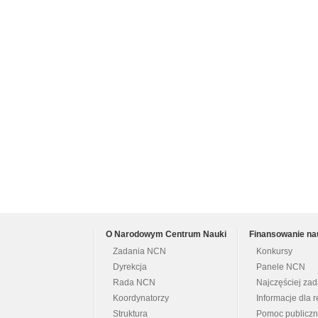
O Narodowym Centrum Nauki
Finansowanie na
Zadania NCN
Konkursy
Dyrekcja
Panele NCN
Rada NCN
Najczęściej za
Koordynatorzy
Informacje dla r
Struktura
Pomoc publicz