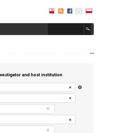
vestigator and host institution
l
l