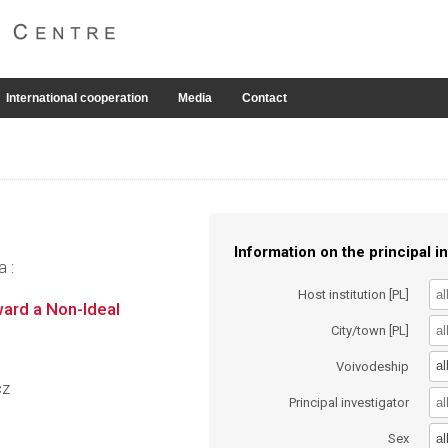
International cooperation
Media
Contact
Information on the principal in
a :
Host institution [PL]
ward a Non-Ideal
City/town [PL]
al
Voivodeship
cz
Principal investigator
al
Sex