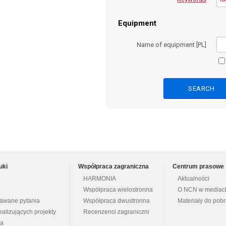
Equipment
Name of equipment [PL]
uki
Współpraca zagraniczna
Centrum prasowe
HARMONIA
Aktualności
Współpraca wielostronna
O NCN w mediac
dawane pytania
Współpraca dwustronna
Materiały do pob
ealizujących projekty
Recenzenci zagraniczni
na