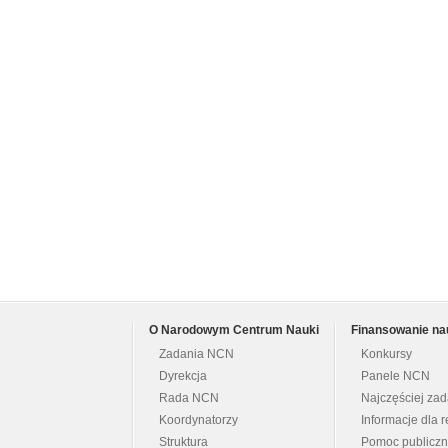
O Narodowym Centrum Nauki
Finansowanie na
Zadania NCN
Konkursy
Dyrekcja
Panele NCN
Rada NCN
Najczęściej za
Koordynatorzy
Informacje dla r
Struktura
Pomoc publicz