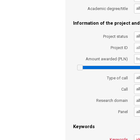
al
Academic degree/title
Information of the project and 
al
Project status
Project ID
Amount awarded (PLN)
al
Type of call
al
Call
al
Research domain
al
Panel
Keywords
Keywords