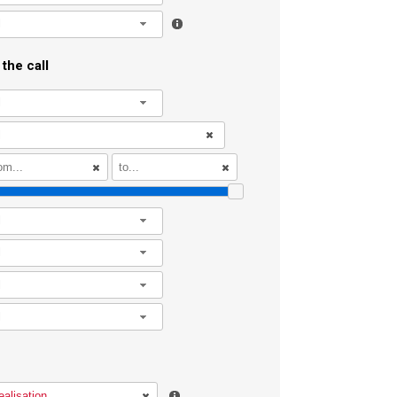
l
the call
l
l
l
l
l