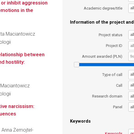
or inhibit aggression
al
Academic degree/title
emotions in the
Information of the project and 
zata Maciantowicz
al
Project status
logii
Project ID
relationship between
Amount awarded (PLN)
 hostility:
al
Type of call
ta Maciantowicz
al
Call
logii
al
Research domain
ve narcissism:
al
Panel
quences
Keywords
a Anna Żemojtel-
Keywords