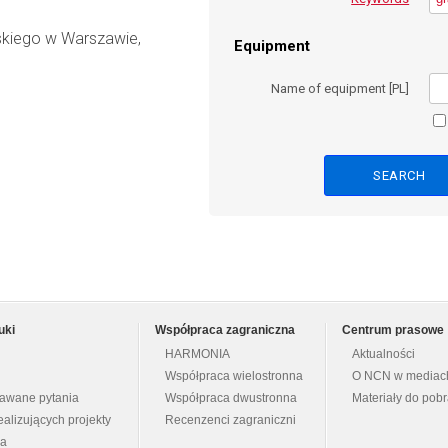
skiego w Warszawie,
Equipment
Name of equipment [PL]
uki
Współpraca zagraniczna
Centrum prasowe
HARMONIA
Aktualności
Współpraca wielostronna
O NCN w mediac
dawane pytania
Współpraca dwustronna
Materiały do pob
ealizujących projekty
Recenzenci zagraniczni
na