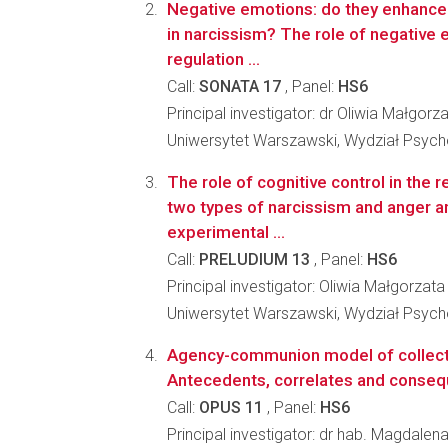
Negative emotions: do they enhance 
in narcissism? The role of negative 
regulation ...
Call:
SONATA 17
, Panel:
HS6
Principal investigator: dr Oliwia Małgor
Uniwersytet Warszawski, Wydział Psycho
The role of cognitive control in the 
two types of narcissism and anger and
experimental ...
Call:
PRELUDIUM 13
, Panel:
HS6
Principal investigator: Oliwia Małgorza
Uniwersytet Warszawski, Wydział Psycho
Agency-communion model of collecti
Antecedents, correlates and conse
Call:
OPUS 11
, Panel:
HS6
Principal investigator: dr hab. Magdalen