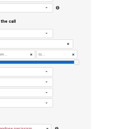
l
the call
l
l
l
l
l