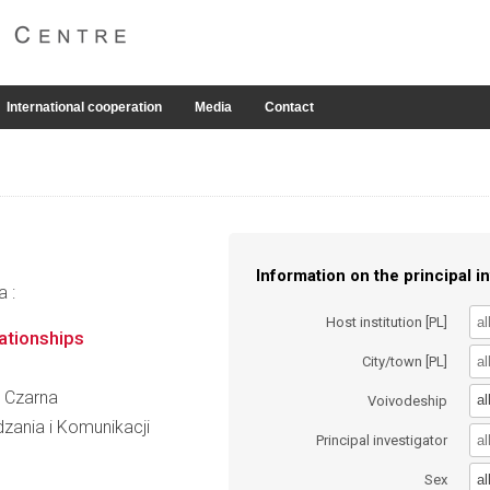
International cooperation
Media
Contact
Information on the principal in
a :
Host institution [PL]
lationships
City/town [PL]
a Czarna
al
Voivodeship
dzania i Komunikacji
Principal investigator
al
Sex