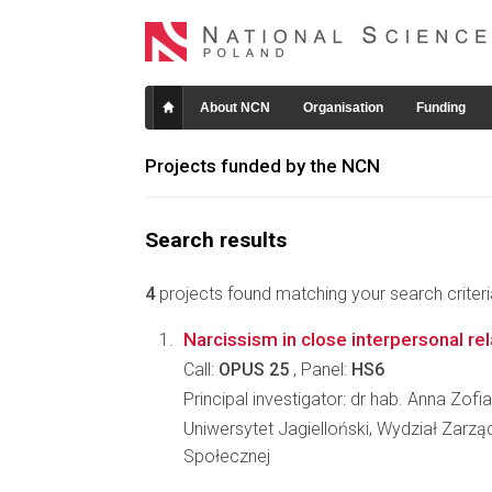
About NCN
Organisation
Funding
Projects funded by the NCN
Search results
4
projects found matching your search criteri
Narcissism in close interpersonal re
Call:
OPUS 25
, Panel:
HS6
Principal investigator: dr hab. Anna Zofi
Uniwersytet Jagielloński, Wydział Zarzą
Społecznej