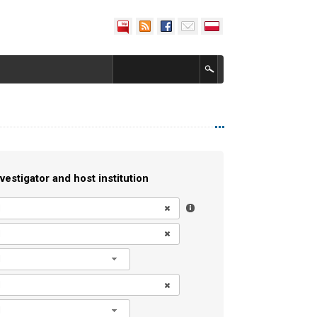
vestigator and host institution
l
l