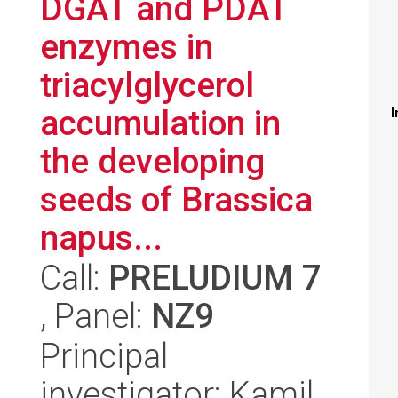
DGAT and PDAT
enzymes in
triacylglycerol
accumulation in
I
the developing
seeds of Brassica
napus...
Call:
PRELUDIUM 7
, Panel:
NZ9
Principal
investigator: Kamil