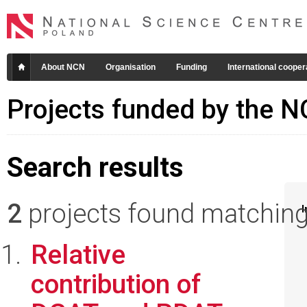
About NCN
Organisation
Funding
International cooper
Projects funded by the 
Search results
2
projects found matching 
I
Relative
contribution of