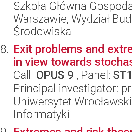
Szkoła Główna Gospoda
Warszawie, Wydział Budo
Środowiska
Exit problems and extr
in view towards stocha
Call:
OPUS 9
, Panel:
ST
Principal investigator: p
Uniwersytet Wrocławski
Informatyki
Extremes and risk theo