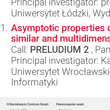
Principal investigator: 
Uniwersytet Łódzki, Wy
Asymptotic properties o
similar and multidimen
Call:
PRELUDIUM 2
, Pan
Principal investigator: K
Uniwersytet Wrocławski
Informatyki
O Narodowym Centrum Nauki
Finansowanie nauki