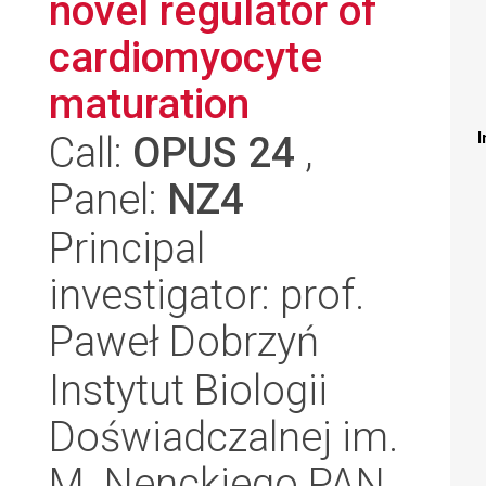
novel regulator of
cardiomyocyte
maturation
Call:
OPUS 24
,
I
Panel:
NZ4
Principal
investigator: prof.
Paweł Dobrzyń
Instytut Biologii
Doświadczalnej im.
M. Nenckiego PAN