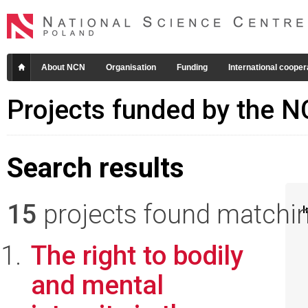
About NCN
Organisation
Funding
International cooper
Projects funded by the 
Search results
15
projects found matching
I
The right to bodily
and mental