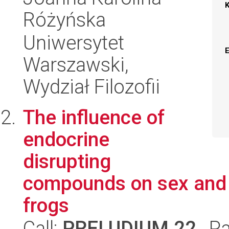
Różyńska
Uniwersytet
Warszawski,
Wydział Filozofii
The influence of
endocrine
disrupting
compounds on sex and d
frogs
Call:
PRELUDIUM 22
, P