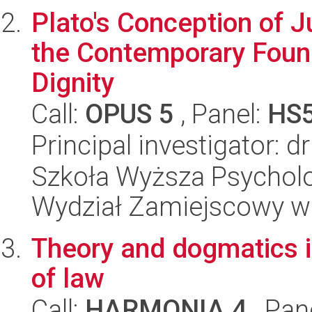
Plato's Conception of J
the Contemporary Foun
Dignity
Call:
OPUS 5
, Panel:
HS
Principal investigator: 
Szkoła Wyższa Psycholo
Wydział Zamiejscowy w
Theory and dogmatics in
of law
Call:
HARMONIA 4
, Pan