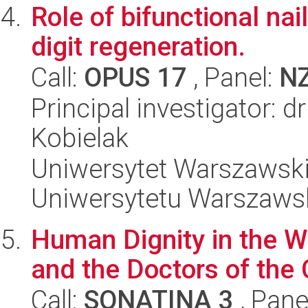
Role of bifunctional nai
digit regeneration.
Call:
OPUS 17
, Panel:
N
Principal investigator: d
Kobielak
Uniwersytet Warszawski
Uniwersytetu Warszaws
Human Dignity in the Wr
and the Doctors of the
Call:
SONATINA 3
, Pane