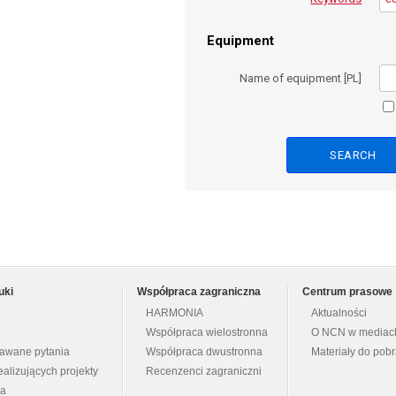
Equipment
Name of equipment [PL]
uki
Współpraca zagraniczna
Centrum prasowe
HARMONIA
Aktualności
Współpraca wielostronna
O NCN w mediac
dawane pytania
Współpraca dwustronna
Materiały do pob
ealizujących projekty
Recenzenci zagraniczni
na