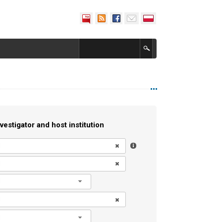
vestigator and host institution
l
l