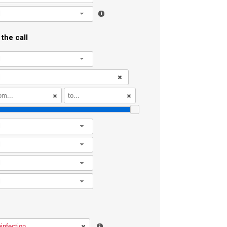
l
the call
l
l
l
l
l