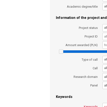
al
Academic degree/title
Information of the project and 
al
Project status
Project ID
Amount awarded (PLN)
al
Type of call
al
Call
al
Research domain
al
Panel
Keywords
Keywords