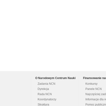
O Narodowym Centrum Nauki
Finansowanie na
Zadania NCN
Konkursy
Dyrekcja
Panele NCN
Rada NCN
Najczęściej za
Koordynatorzy
Informacje dla r
Struktura
Pomoc publicz