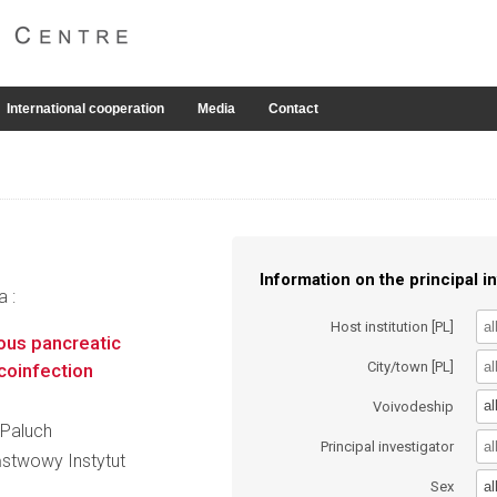
International cooperation
Media
Contact
Information on the principal in
a :
Host institution [PL]
ious pancreatic
City/town [PL]
 coinfection
al
Voivodeship
-Paluch
Principal investigator
ństwowy Instytut
al
Sex