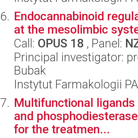
Endocannabinoid regulat
at the mesolimbic syst
Call:
OPUS 18
, Panel:
N
Principal investigator: 
Bubak
Instytut Farmakologii P
Multifunctional ligand
and phosphodiesterases
for the treatmen...