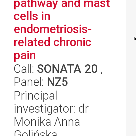
pathway and mast
cells in
endometriosis-
related chronic
I
pain
Call:
SONATA 20
,
Panel:
NZ5
Principal
investigator: dr
Monika Anna
Golińska