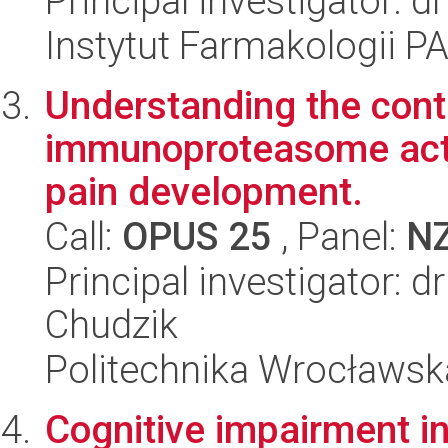
Principal investigator: 
Instytut Farmakologii P
Understanding the contr
immunoproteasome acti
pain development.
Call:
OPUS 25
, Panel:
N
Principal investigator: d
Chudzik
Politechnika Wrocławsk
Cognitive impairment in