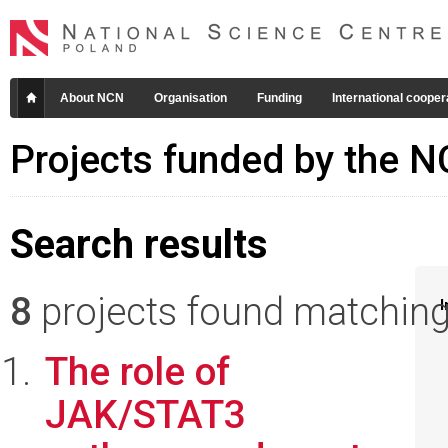
About NCN
Organisation
Funding
International cooper
Projects funded by the 
Search results
8
projects found matching 
I
The role of
JAK/STAT3