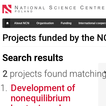
About NCN
Organisation
Funding
International cooper
Projects funded by the 
Search results
2
projects found matching 
I
Development of
nonequilibrium