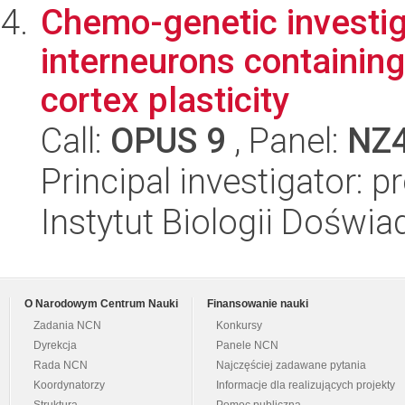
Chemo-genetic investigat
interneurons containing
cortex plasticity
Call:
OPUS 9
, Panel:
NZ
Principal investigator: 
Instytut Biologii Doświ
O Narodowym Centrum Nauki
Finansowanie nauki
Zadania NCN
Konkursy
Dyrekcja
Panele NCN
Rada NCN
Najczęściej zadawane pytania
Koordynatorzy
Informacje dla realizujących projekty