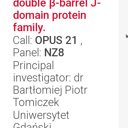
double β-barrel J-
domain protein
family.
Call:
OPUS 21
,
I
Panel:
NZ8
Principal
investigator: dr
Bartłomiej Piotr
Tomiczek
Uniwersytet
Gdański,