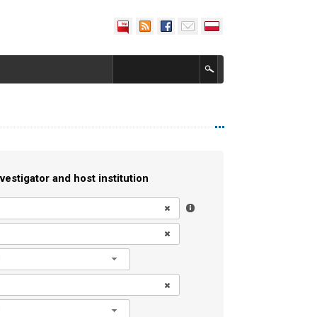
vestigator and host institution
l
l