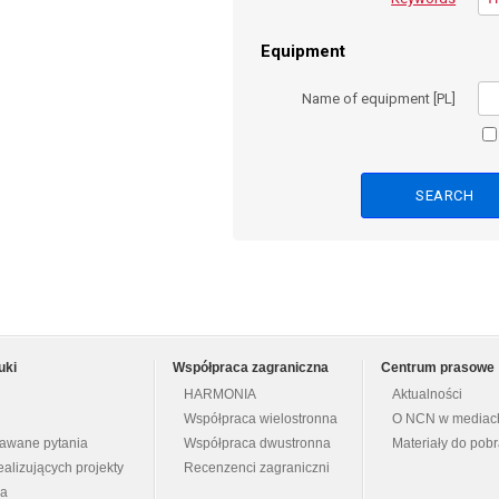
Equipment
Name of equipment [PL]
uki
Współpraca zagraniczna
Centrum prasowe
HARMONIA
Aktualności
Współpraca wielostronna
O NCN w mediac
dawane pytania
Współpraca dwustronna
Materiały do pob
ealizujących projekty
Recenzenci zagraniczni
na