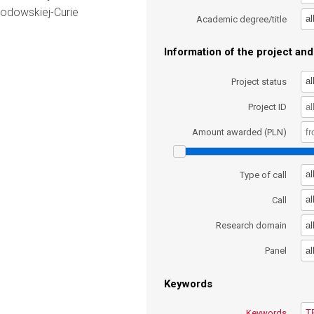
kłodowskiej-Curie
al
Academic degree/title
Information of the project and 
al
Project status
Project ID
Amount awarded (PLN)
al
Type of call
al
Call
al
Research domain
al
Panel
Keywords
Keywords