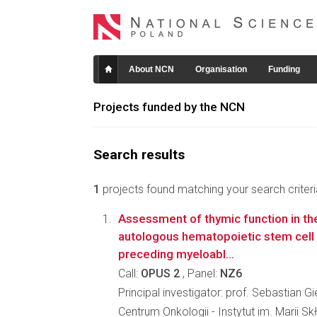
About NCN
Organisation
Funding
Projects funded by the NCN
Search results
1
projects found matching your search criteri
Assessment of thymic function in th
autologous hematopoietic stem cell 
preceding myeloabl...
Call:
OPUS 2
, Panel:
NZ6
Principal investigator: prof. Sebastian Gi
Centrum Onkologii - Instytut im. Marii Sk