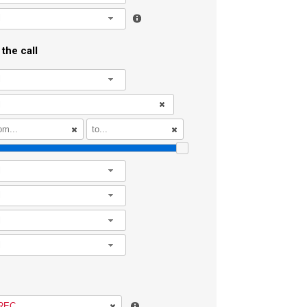
l
the call
l
l
l
l
l