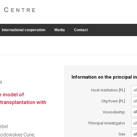
International cooperation
Media
Contact
Information on the principal in
a :
Host institution [PL]
e model of
City/town [PL]
transplantation with
al
Voivodeship
Principal investigator
ebel
al
łodowskiej-Curie,
Sex