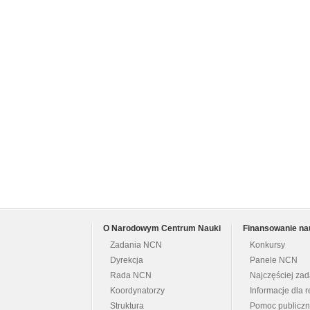
O Narodowym Centrum Nauki
Finansowanie na
Zadania NCN
Konkursy
Dyrekcja
Panele NCN
Rada NCN
Najczęściej za
Koordynatorzy
Informacje dla r
Struktura
Pomoc publicz