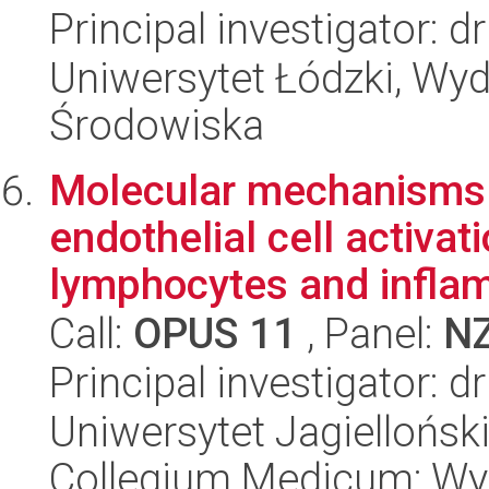
Principal investigator: 
Uniwersytet Łódzki, Wydz
Środowiska
Molecular mechanisms 
endothelial cell activa
lymphocytes and inflam
Call:
OPUS 11
, Panel:
N
Principal investigator: 
Uniwersytet Jagiellońsk
Collegium Medicum; Wyd