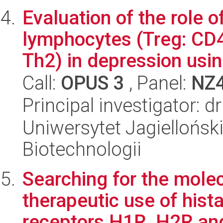
Evaluation of the role 
lymphocytes (Treg: CD
Th2) in depression usin
Call:
OPUS 3
, Panel:
NZ
Principal investigator: 
Uniwersytet Jagielloński,
Biotechnologii
Searching for the mole
therapeutic use of hist
receptors H1R, H2R and