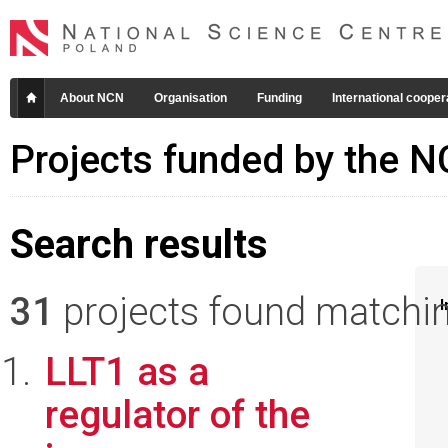
About NCN
Organisation
Funding
International cooper
Projects funded by the 
Search results
31
projects found matching
I
LLT1 as a
regulator of the