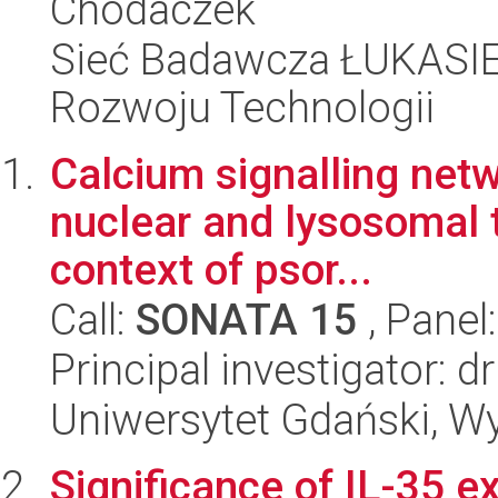
Chodaczek
Sieć Badawcza ŁUKASIE
Rozwoju Technologii
Calcium signalling netw
nuclear and lysosomal t
context of psor...
Call:
SONATA 15
, Panel
Principal investigator:
Uniwersytet Gdański, Wyd
Significance of IL-35 e