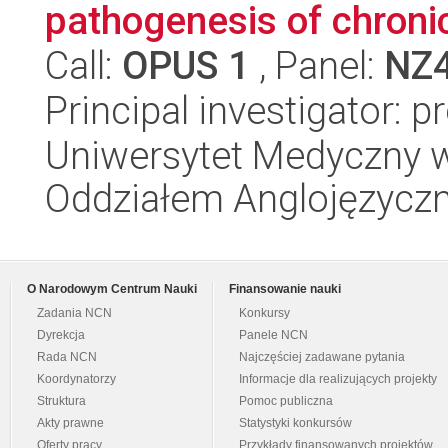
pathogenesis of chroni
Call:
OPUS 1
, Panel:
NZ
Principal investigator: 
Uniwersytet Medyczny w L
Oddziałem Anglojęzycz
O Narodowym Centrum Nauki
Finansowanie nauki
Zadania NCN
Konkursy
Dyrekcja
Panele NCN
Rada NCN
Najczęściej zadawane pytania
Koordynatorzy
Informacje dla realizujących projekty
Struktura
Pomoc publiczna
Akty prawne
Statystyki konkursów
Oferty pracy
Przykłady finansowanych projektów