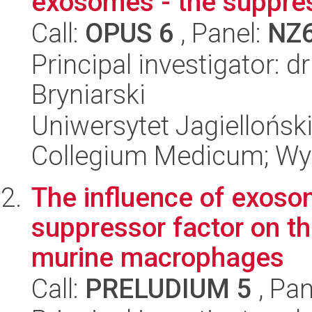
exosomes - the suppress
Call:
OPUS 6
, Panel:
NZ
Principal investigator: d
Bryniarski
Uniwersytet Jagiellońsk
Collegium Medicum; Wyd
The influence of exos
suppressor factor on th
murine macrophages
Call:
PRELUDIUM 5
, Pan