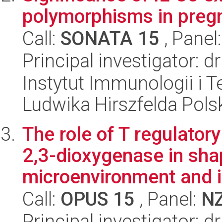
polymorphisms in pregn
Call:
SONATA 15
, Panel
Principal investigator: 
Instytut Immunologii i T
Ludwika Hirszfelda Pols
The role of T regulato
2,3-dioxygenase in sh
microenvironment and i.
Call:
OPUS 15
, Panel:
N
Principal investigator: 