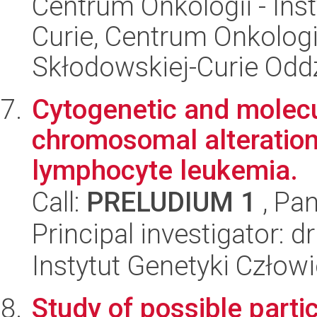
Centrum Onkologii - Inst
Curie, Centrum Onkologii 
Skłodowskiej-Curie Oddz
Cytogenetic and molecu
chromosomal alterations
lymphocyte leukemia.
Call:
PRELUDIUM 1
, Pan
Principal investigator: 
Instytut Genetyki Człow
Study of possible partic