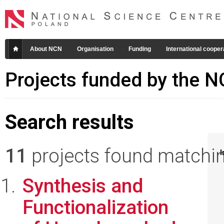
About NCN
Organisation
Funding
International cooper
Projects funded by the 
Search results
11
projects found matching
I
Synthesis and
Functionalization