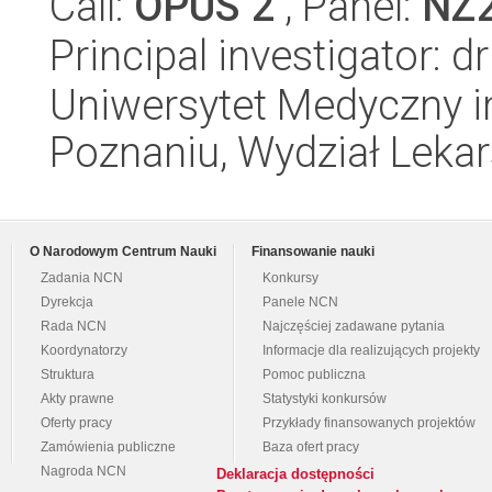
Call:
OPUS 2
, Panel:
NZ
Principal investigator: 
Uniwersytet Medyczny i
Poznaniu, Wydział Lekars
O Narodowym Centrum Nauki
Finansowanie nauki
Zadania NCN
Konkursy
Dyrekcja
Panele NCN
Rada NCN
Najczęściej zadawane pytania
Koordynatorzy
Informacje dla realizujących projekty
Struktura
Pomoc publiczna
Akty prawne
Statystyki konkursów
Oferty pracy
Przykłady finansowanych projektów
Zamówienia publiczne
Baza ofert pracy
Nagroda NCN
Deklaracja dostępności