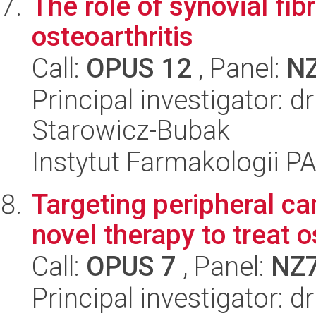
The role of synovial fibr
osteoarthritis
Call:
OPUS 12
, Panel:
N
Principal investigator: 
Starowicz-Bubak
Instytut Farmakologii P
Targeting peripheral c
novel therapy to treat o
Call:
OPUS 7
, Panel:
NZ
Principal investigator: 