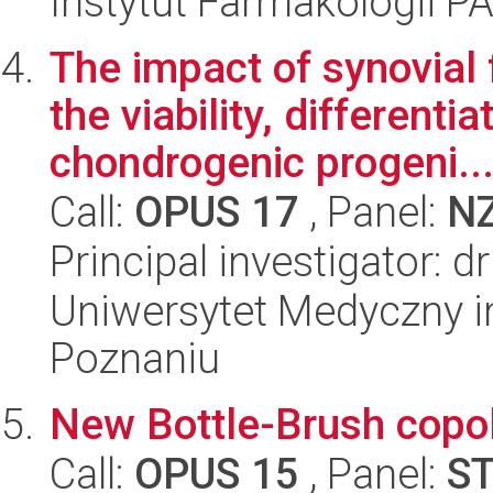
Instytut Farmakologii P
The impact of synovial
the viability, different
chondrogenic progeni..
Call:
OPUS 17
, Panel:
N
Principal investigator: 
Uniwersytet Medyczny i
Poznaniu
New Bottle-Brush copol
Call:
OPUS 15
, Panel:
S