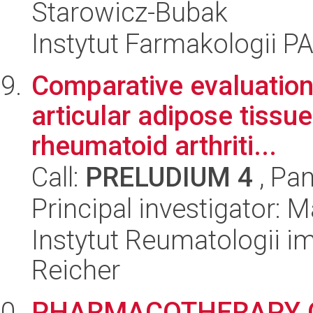
Starowicz-Bubak
Instytut Farmakologii P
Comparative evaluation o
articular adipose tissu
rheumatoid arthriti...
Call:
PRELUDIUM 4
, Pan
Principal investigator:
Instytut Reumatologii im
Reicher
PHARMACOTHERAPY O