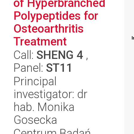
of Hyperbranched
Polypeptides for
Osteoarthritis
Treatment
I
Call:
SHENG 4
,
Panel:
ST11
Principal
investigator: dr
hab. Monika
Gosecka
Centrum Badań