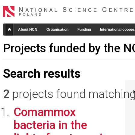
About NCN
Organisation
Funding
International cooper
Projects funded by the 
Search results
2
projects found matching 
I
Comammox
bacteria in the