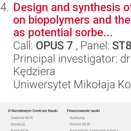
Design and synthesis o
on biopolymers and the
as potential sorbe...
Call:
OPUS 7
, Panel:
ST
Principal investigator: 
Kędziera
Uniwersytet Mikołaja Ko
O Narodowym Centrum Nauki
Finansowanie nauki
Zadania NCN
Konkursy
Dyrekcja
Panele NCN
Rada NCN
Najczęściej zadawane pytania