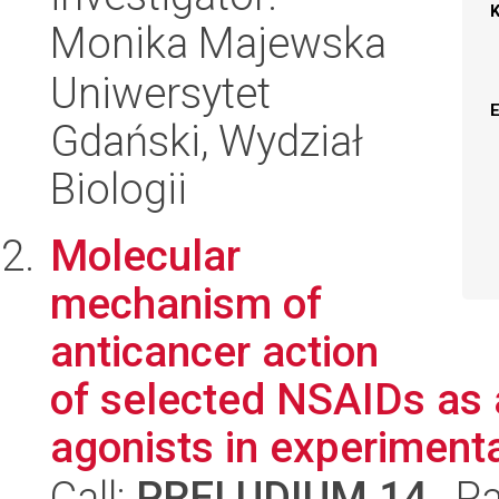
Monika Majewska
Uniwersytet
Gdański, Wydział
Biologii
Molecular
mechanism of
anticancer action
of selected NSAIDs as
agonists in experimenta
Call:
PRELUDIUM 14
, P