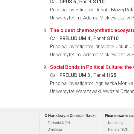
Call:
OPUS 6
, Panel:
ST10
Principal investigator: dr hab. Błażej Ra
Uniwersytet im. Adama Mickiewicza w P
The oldest chemosynthetic ecosyste
Call:
PRELUDIUM 4
, Panel:
ST10
Principal investigator: dr Michał Jakub
Uniwersytet im. Adama Mickiewicza w P
Social Bonds in Political Culture: t
Call:
PRELUDIUM 3
, Panel:
HS5
Principal investigator: Agnieszka Monika
Uniwersytet Warszawski, Wydział Dzienn
O Narodowym Centrum Nauki
Finansowanie na
Zadania NCN
Konkursy
Dyrekcja
Panele NCN