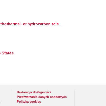
rothermal- or hydrocarbon-rela...
b States
Deklaracja dostępności
Przetwarzanie danych osobowych
Polityka cookies
h