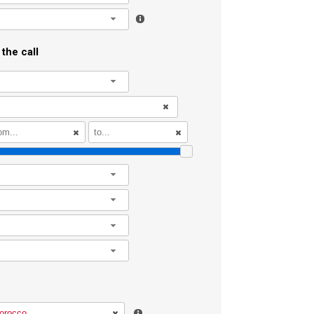
l
the call
l
l
l
l
l