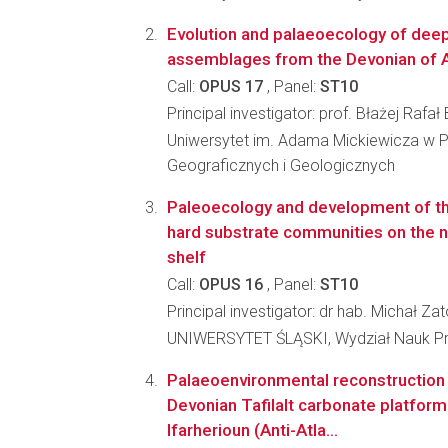
Evolution and palaeoecology of deep
assemblages from the Devonian of A
Call:
OPUS 17
, Panel:
ST10
Principal investigator: prof. Błażej Rafa
Uniwersytet im. Adama Mickiewicza w P
Geograficznych i Geologicznych
Paleoecology and development of t
hard substrate communities on the
shelf
Call:
OPUS 16
, Panel:
ST10
Principal investigator: dr hab. Michał Za
UNIWERSYTET ŚLĄSKI, Wydział Nauk Pr
Palaeoenvironmental reconstruction
Devonian Tafilalt carbonate platform
Ifarherioun (Anti-Atla...