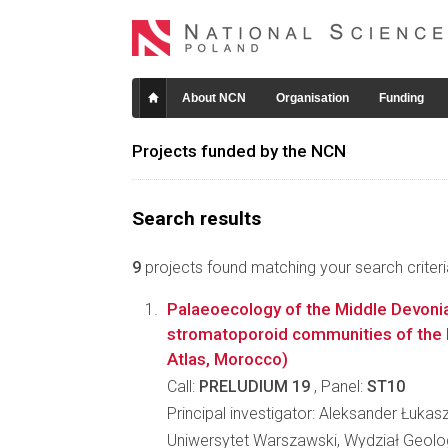
About NCN
Organisation
Funding
Projects funded by the NCN
Search results
9
projects found matching your search criteri
Palaeoecology of the Middle Devonia
stromatoporoid communities of the 
Atlas, Morocco)
Call:
PRELUDIUM 19
, Panel:
ST10
Principal investigator: Aleksander Łukas
Uniwersytet Warszawski, Wydział Geolog