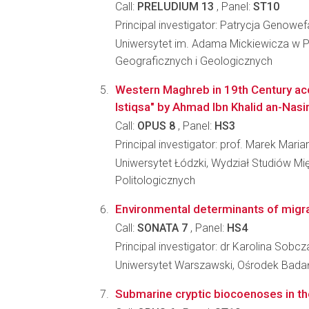
Call:
PRELUDIUM 13
, Panel:
ST10
Principal investigator: Patrycja Genow
Uniwersytet im. Adama Mickiewicza w P
Geograficznych i Geologicznych
Western Maghreb in 19th Century acco
Istiqsa" by Ahmad Ibn Khalid an-Nasir
Call:
OPUS 8
, Panel:
HS3
Principal investigator: prof. Marek Mari
Uniwersytet Łódzki, Wydział Studiów M
Politologicznych
Environmental determinants of migra
Call:
SONATA 7
, Panel:
HS4
Principal investigator: dr Karolina Sobc
Uniwersytet Warszawski, Ośrodek Bada
Submarine cryptic biocoenoses in t