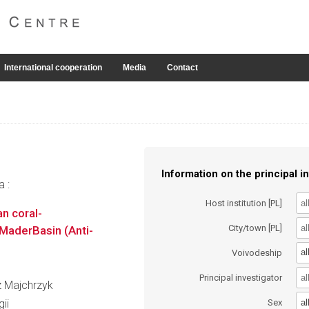
International cooperation
Media
Contact
Information on the principal in
a :
Host institution [PL]
n coral-
City/town [PL]
MaderBasin (Anti-
al
Voivodeship
Principal investigator
z Majchrzyk
al
ii
Sex