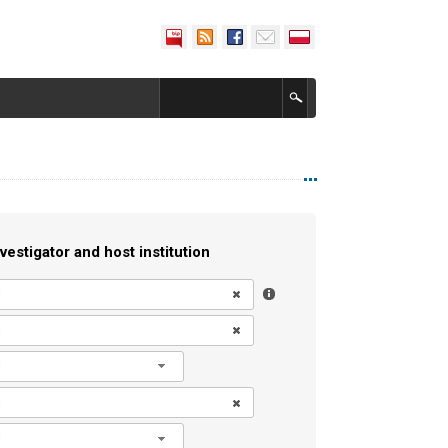
vestigator and host institution
l
l