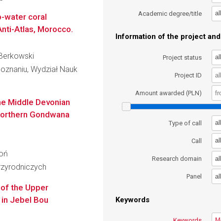
al
Academic degree/title
-water coral
nti-Atlas, Morocco.
Information of the project and 
ł Berkowski
al
Project status
oznaniu, Wydział Nauk
Project ID
Amount awarded (PLN)
he Middle Devonian
 northern Gondwana
al
Type of call
al
Call
toń
al
Research domain
zyrodniczych
al
Panel
 of the Upper
 in Jebel Bou
Keywords
Keywords