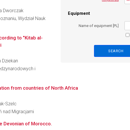
efa Dworczak
Equipment
oznaniu, Wydział Nauk
Name of equipment [PL]
rding to "Kitab al-
i
an Dziekan
iędzynarodowych i
tion from countries of North Africa
zak-Szelc
ń nad Migracjami
he Devonian of Morocco.