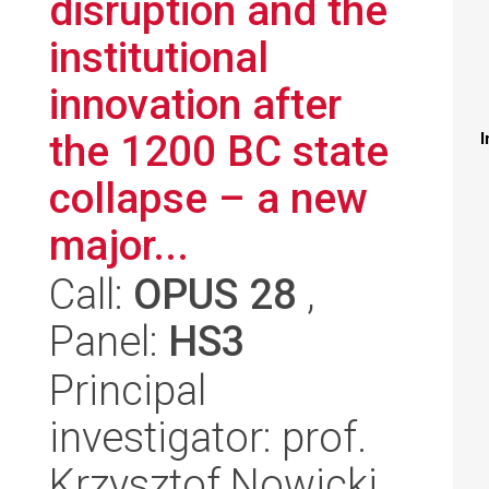
disruption and the
institutional
innovation after
the 1200 BC state
I
collapse – a new
major...
Call:
OPUS 28
,
Panel:
HS3
Principal
investigator: prof.
Krzysztof Nowicki