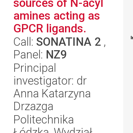
sources of N-acyl
amines acting as
GPCR ligands.
Call:
SONATINA 2
,
I
Panel:
NZ9
Principal
investigator: dr
Anna Katarzyna
Drzazga
Politechnika
Łódzka, Wydział