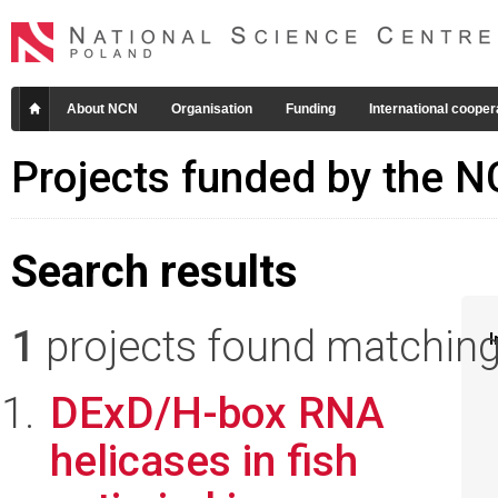
About NCN
Organisation
Funding
International cooper
Projects funded by the 
Search results
1
projects found matching 
I
DExD/H-box RNA
helicases in fish