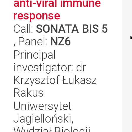
anti-viral immune
response
Call:
SONATA BIS 5
, Panel:
NZ6
I
Principal
investigator: dr
Krzysztof Łukasz
Rakus
Uniwersytet
Jagielloński,
Wydział Biologii