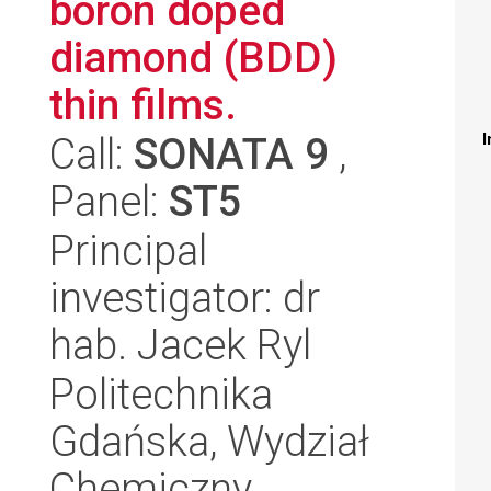
boron doped
diamond (BDD)
thin films.
Call:
SONATA 9
,
I
Panel:
ST5
Principal
investigator: dr
hab. Jacek Ryl
Politechnika
Gdańska, Wydział
Chemiczny