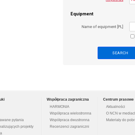
Equipment
Name of equipment [PL]
uki
Współpraca zagraniczna
Centrum prasowe
HARMONIA
Aktualności
Współpraca wielostronna
O NCN w mediac
dawane pytania
Współpraca dwustronna
Materiały do pob
ealizujących projekty
Recenzenci zagraniczni
na