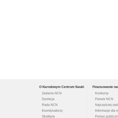
O Narodowym Centrum Nauki
Finansowanie na
Zadania NCN
Konkursy
Dyrekcja
Panele NCN
Rada NCN
Najczęściej za
Koordynatorzy
Informacje dla r
Struktura
Pomoc publicz