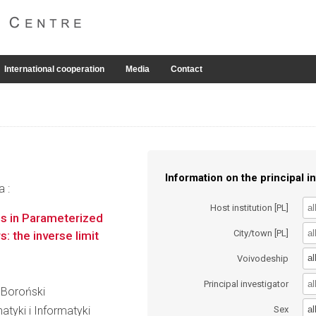
International cooperation
Media
Contact
Information on the principal in
a :
Host institution [PL]
es in Parameterized
City/town [PL]
: the inverse limit
al
Voivodeship
Principal investigator
ł Boroński
al
atyki i Informatyki
Sex