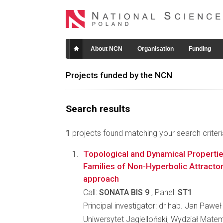
About NCN
Organisation
Funding
Projects funded by the NCN
Search results
1
projects found matching your search criteri
Topological and Dynamical Properti
Families of Non-Hyperbolic Attractors
approach
Call:
SONATA BIS 9
, Panel:
ST1
Principal investigator: dr hab. Jan Pawe
Uniwersytet Jagielloński, Wydział Matem