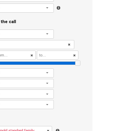
l
the call
l
l
l
l
l