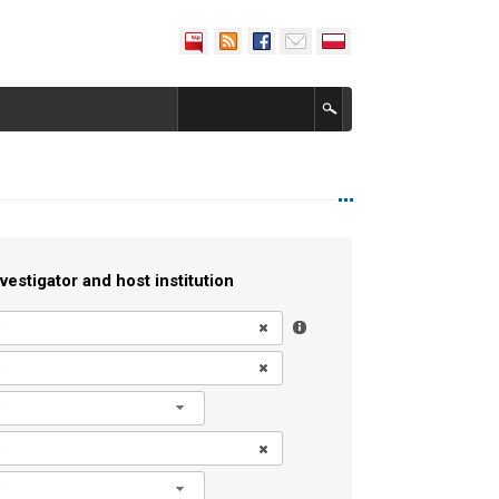
vestigator and host institution
l
l