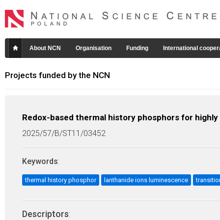
About NCN
Organisation
Funding
International cooper
Projects funded by the NCN
Redox-based thermal history phosphors for highly s
2025/57/B/ST11/03452
Keywords
:
thermal history phosphor
lanthanide ions luminescence
transiti
Descriptors
: