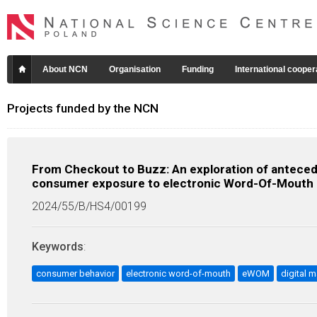
About NCN
Organisation
Funding
International cooper
Projects funded by the NCN
From Checkout to Buzz: An exploration of antec
consumer exposure to electronic Word-Of-Mouth
2024/55/B/HS4/00199
Keywords
:
consumer behavior
electronic word-of-mouth
eWOM
digital 