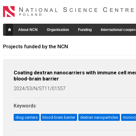
About NCN
Organisation
Funding
International cooper
Projects funded by the NCN
Coating dextran nanocarriers with immune cell me
blood-brain barrier
2024/53/N/ST11/01557
Keywords
:
drug carriers
blood-brain barrier
dextran nanoparticles
monoc