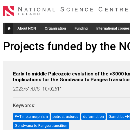
About NCN
Organisation
Funding
International cooper
Projects funded by the 
Early to middle Paleozoic evolution of the >3000 k
Implications for the Gondwana to Pangea transitio
2023/51/D/ST10/02611
Keywords
:
P–T metamorphism
petrostructures
deformation
Garnet Lu–H
Gondwana to Pangea transition