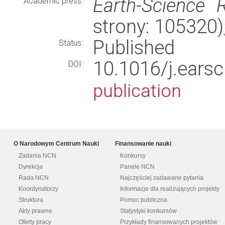
Earth-Science 
Academic press:
strony: 105320
Published
Status:
10.1016/j.ears
DOI:
publication
O Narodowym Centrum Nauki
Finansowanie nauki
Zadania NCN
Konkursy
Dyrekcja
Panele NCN
Rada NCN
Najczęściej zadawane pytania
Koordynatorzy
Informacje dla realizujących projekty
Struktura
Pomoc publiczna
Akty prawne
Statystyki konkursów
Oferty pracy
Przykłady finansowanych projektów