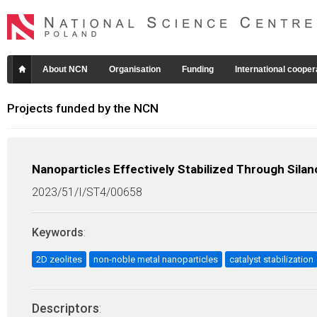
About NCN
Organisation
Funding
International cooper
Projects funded by the NCN
Nanoparticles Effectively Stabilized Through Silan
2023/51/I/ST4/00658
Keywords
:
2D zeolites
non-noble metal nanoparticles
catalyst stabilization
Descriptors
: