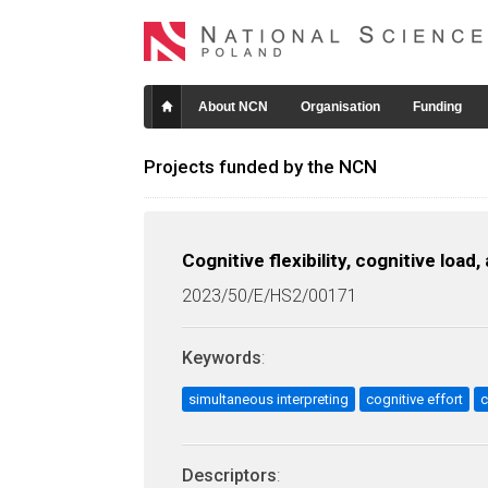
About NCN
Organisation
Funding
Projects funded by the NCN
Cognitive flexibility, cognitive loa
2023/50/E/HS2/00171
Keywords
:
simultaneous interpreting
cognitive effort
c
Descriptors
: