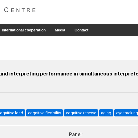
International cooperation
Media
Contact
d, and interpreting performance in simultaneous interpret
ognitive load
cognitive flexibility
cognitive reserve
aging
eye-tracking
Panel
: