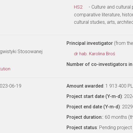
- Culture and cultural
HS2
comparative literature, history
cultural studies, arts, archite
Principal investigator
(from the 
ngwistyki Stosowanej
dr hab. Karolina Broś
Number of co-investigators in 
tution
2023-06-19
Amount awarded
: 1 913 400 P
Project start date (Y-m-d)
: 20
Project end date (Y-m-d)
: 202
Project duration:
: 60 months (t
Project status
: Pending project