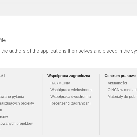
file
 the authors of the applications themselves and placed in the s
uki
Współpraca zagraniczna
Centrum prasowe
HARMONIA
Aktualności
Współpraca wielostronna
O NCN w mediac
dawane pytania
Współpraca dwustronna
Materiały do pob
ealizujących projekty
Recenzenci zagraniczni
na
ursów
nsowanych projektów
y