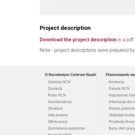
Project description
Download the project description
in a pdf 
Note - project descriptions were prepared by
O Narodowym Centrum Nauki
Finansowanie na
Zadania NCN
Konkursy
Dyrekcja
Panele NCN
Rada NCN
Najczęściej za
Koordynatorzy
Informacje dla r
Struktura
Pomoc publicz
Akty prawne
Statystyki konk
Oferty pracy
Przykłady fina
Zamówienia publiczne
Baza ofert prac