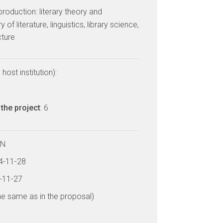
 production: literary theory and
 of literature, linguistics, library science,
cture
host institution):
the project
: 6
LN
24-11-28
9-11-27
he same as in the proposal)