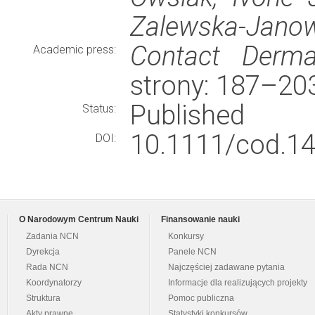
Zalewska-Janow
Contact Dermat
Academic press:
strony: 187–20
Published
Status:
10.1111/cod.14
DOI:
O Narodowym Centrum Nauki
Finansowanie nauki
Zadania NCN
Konkursy
Dyrekcja
Panele NCN
Rada NCN
Najczęściej zadawane pytania
Koordynatorzy
Informacje dla realizujących projekty
Struktura
Pomoc publiczna
Akty prawne
Statystyki konkursów