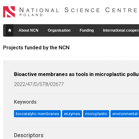
About NCN
Organisation
Funding
International cooper
Projects funded by the NCN
Bioactive membranes as tools in microplastic poll
2022/47/D/ST8/02677
Keywords
:
biocatalytic membranes
enzymes
microplastic
environmental 
Descriptors
: